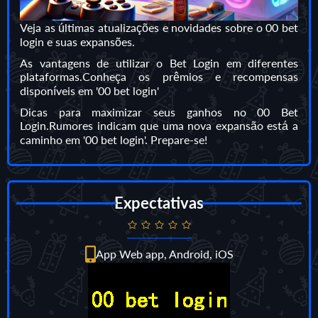
Veja as últimas atualizações e novidades sobre o 00 bet
login e suas expansões.
As vantagens de utilizar o Bet Login em diferentes
plataformas.Conheça os prêmios e recompensas
disponíveis em '00 bet login'
Dicas para maximizar seus ganhos no 00 Bet
Login.Rumores indicam que uma nova expansão está a
caminho em '00 bet login'. Prepare-se!
Expectativas
App Web app, Android, iOS