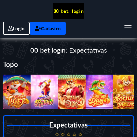
Login
Cadastro
00 bet login: Expectativas
Topo
Expectativas